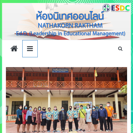
นิเทศ
Skip
to
content
ออนไลน์
By
ศน.ณฐกร
รักษ์
ธรรม
NATHAKORN
RAKTHAM
:
Ed.D.
(Leadership